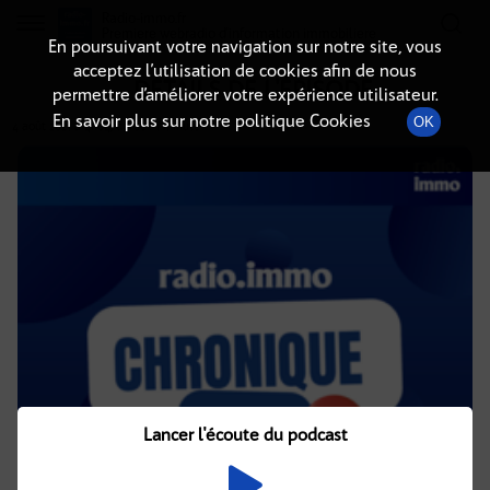
Radio-immo.fr
Premiere webradio d'information immobiliere
En poursuivant votre navigation sur notre site, vous
acceptez l’utilisation de cookies afin de nous
DÉTAILS DE L'ÉPISODE
permettre d’améliorer votre expérience utilisateur.
En savoir plus sur notre politique Cookies
OK
4 août 2021
à 4h04
, durée : 1 minute
Lancer l'écoute du podcast