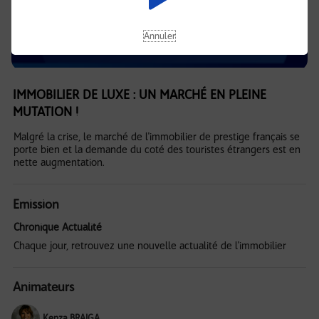
Annuler
IMMOBILIER DE LUXE : UN MARCHÉ EN PLEINE
MUTATION !
Malgré la crise, le marché de l'immobilier de prestige français se
porte bien et la demande du coté des touristes étrangers est en
nette augmentation.
Emission
Chronique Actualité
Chaque jour, retrouvez une nouvelle actualité de l'immobilier
Animateurs
Kenza BRAIGA