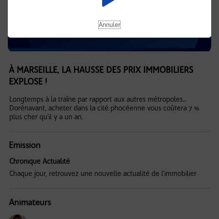
Annuler
À MARSEILLE, LA HAUSSE DES PRIX IMMOBILIERS
EXPLOSE !
Longtemps à la traîne par rapport aux autres métropoles…
Dorénavant, acheter dans la cité phocéenne vous coûtera 7 %
plus cher qu’il y a un an.
Emission
Chronique Actualité
Chaque jour, retrouvez une nouvelle actualité de l'immobilier
Animateurs