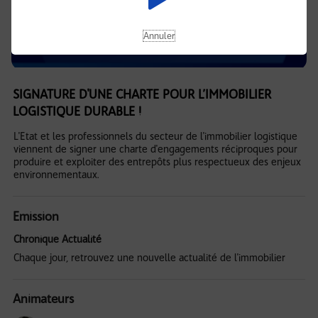
Annuler
SIGNATURE D'UNE CHARTE POUR L’IMMOBILIER
LOGISTIQUE DURABLE !
L'Etat et les professionnels du secteur de l'immobilier logistique
viennent de signer une charte d'engagements réciproques pour
produire et exploiter des entrepôts plus respectueux des enjeux
environnementaux.
Emission
Chronique Actualité
Chaque jour, retrouvez une nouvelle actualité de l'immobilier
Animateurs