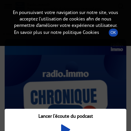
Radio-immo.fr
Premiere webradio d'information immobiliere
En poursuivant votre navigation sur notre site, vous
acceptez l’utilisation de cookies afin de nous
DÉTAILS DE L'ÉPISODE
permettre d’améliorer votre expérience utilisateur.
En savoir plus sur notre politique Cookies
OK
6 août 2021
à 4h02
, durée : 1 minute
Lancer l'écoute du podcast