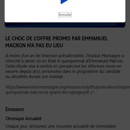
Annuler
LE CHOC DE L’OFFRE PROMIS PAR EMMANUEL
MACRON N’A PAS EU LIEU
À moins d'un an de l'élection présidentielle, l'Institut Montaigne a
cherché à savoir où en était le quinquennat d'Emmanuel Macron.
Cette étude vise à mettre en perspective les réformes mises en
oeuvre depuis 2017, annoncées dans le programme du candidat
ou décidées durant son mandat.
https://www.institutmontaigne.org/ressources/pdfs/publications/loge
quinquennat-macron-le-grand-decryptage.pdf
Emission
Chronique Actualité
Chaque jour, retrouvez une nouvelle actualité de l'immobilier