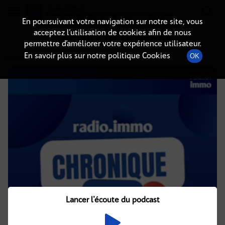
Radio-immo.fr
Premiere webradio d'information immobiliere
En poursuivant votre navigation sur notre site, vous
acceptez l’utilisation de cookies afin de nous
DÉTAILS DE L'ÉPISODE
permettre d’améliorer votre expérience utilisateur.
En savoir plus sur notre politique Cookies
OK
11 août 2021
à 4h02
, durée : 2 minutes
Lancer l'écoute du podcast