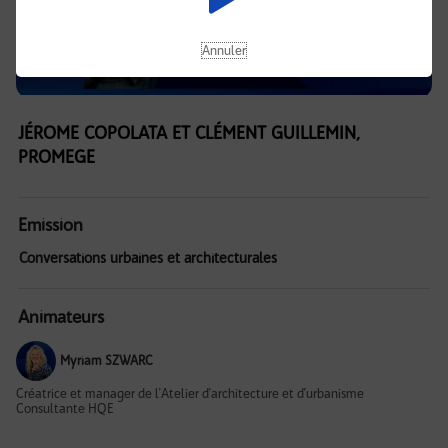
Annuler
JÉROME COPOLATA ET CLÉMENT GUILLEMIN,
PROMEGE
Emission
Conversations urbaines et architecturales
Animateurs
Myriam SZWARC
Créatrice et manager de l'Atelier d'architecture et d'urbanisme
Consultante HQE