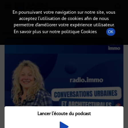
Radio-immo.fr
Premiere webradio d'information immobiliere
En poursuivant votre navigation sur notre site, vous
acceptez l’utilisation de cookies afin de nous
DÉTAILS DE L'ÉPISODE
permettre d’améliorer votre expérience utilisateur.
En savoir plus sur notre politique Cookies
OK
5 janvier 2018
à 7h00
, durée : 12 minutes
Lancer l'écoute du podcast