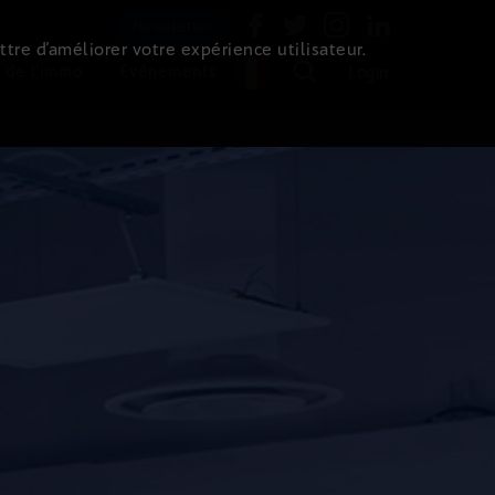
Newsletter
ttre d’améliorer votre expérience utilisateur.
 de l'immo
Evénements
Login