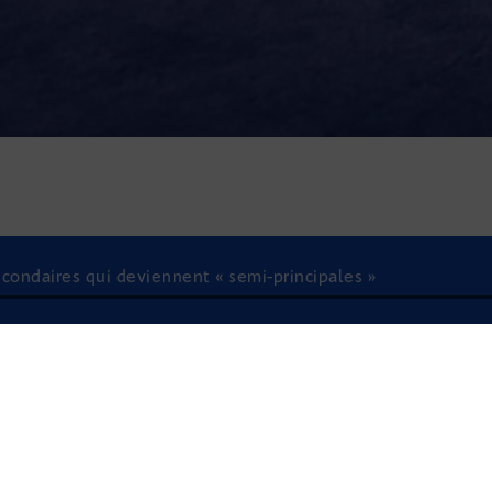
condaires qui deviennent « semi-principales »
À l'écoute