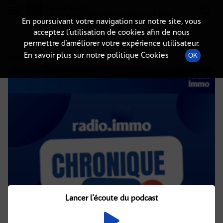
Radio-immo.fr
Premiere webradio d'information immobiliere
En poursuivant votre navigation sur notre site, vous
acceptez l’utilisation de cookies afin de nous
DÉTAILS DE L'ÉPISODE
permettre d’améliorer votre expérience utilisateur.
En savoir plus sur notre politique Cookies
OK
18 août 2021
à 4h05
, durée : 3 minutes
Lancer l'écoute du podcast