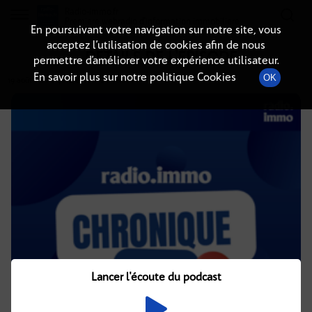
Radio-immo.fr
Premiere webradio d'information immobiliere
En poursuivant votre navigation sur notre site, vous
acceptez l’utilisation de cookies afin de nous
DÉTAILS DE L'ÉPISODE
permettre d’améliorer votre expérience utilisateur.
En savoir plus sur notre politique Cookies
OK
19 août 2021
à 4h02
, durée : 2 minutes
Lancer l'écoute du podcast