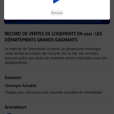
Annuler
RECORD DE VENTES DE LOGEMENTS EN 2021 : LES
DÉPARTEMENTS GRANDS GAGNANTS
Le marché de l’immobilier a connu un dynamisme historique
cette année et a battu des records. De ce fait, les recettes
perçues grâce aux droits de mutation seront colossales pour les
départements.
Emission
Chronique Actualité
Chaque jour, retrouvez une nouvelle actualité de l'immobilier
Animateurs