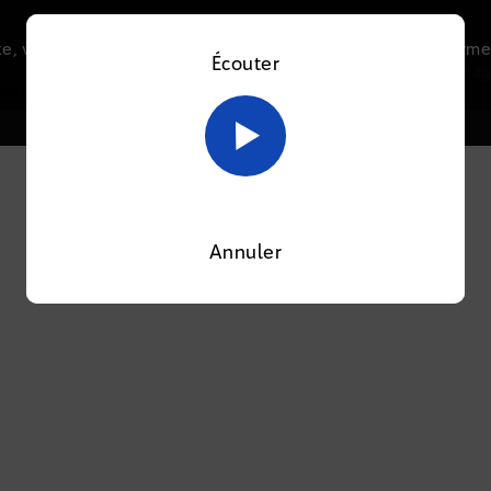
e, vous acceptez l’utilisation de cookies afin de nous perme
Écouter
Le direct
Thématiques
La radio
Le mag
En savoir plus sur notre politique Cookies
OK
OOTI
Annuler