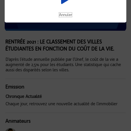
Annuler
RENTRÉE 2021 : LE CLASSEMENT DES VILLES
ÉTUDIANTES EN FONCTION DU COÛT DE LA VIE.
D’après l'étude annuelle publiée par l'Unef, le coût de la vie a
augmenté de 2,5% pour les étudiants. Une statistique qui cache
aussi des disparités selon les villes.
Emission
Chronique Actualité
Chaque jour, retrouvez une nouvelle actualité de l'immobilier
Animateurs