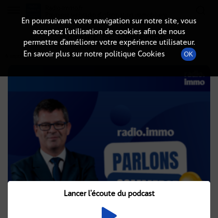
Radio-immo.fr
Premiere webradio d'information immobiliere
En poursuivant votre navigation sur notre site, vous
acceptez l’utilisation de cookies afin de nous
DÉTAILS DE L'ÉPISODE
permettre d’améliorer votre expérience utilisateur.
En savoir plus sur notre politique Cookies
OK
6 septembre 2021
à 13h02
, durée : 6 minutes
Lancer l'écoute du podcast