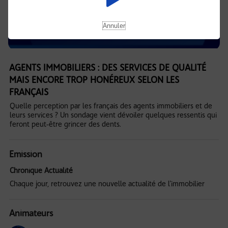
Annuler
AGENTS IMMOBILIERS : DES SERVICES DE QUALITÉ
MAIS ENCORE TROP HONÉREUX SELON LES
FRANÇAIS
Quelle perception par les français des agents immobiliers et de
leurs services ? Un sondage vient dévoiler quelques ressentis qui
feront peut-être grincer des dents.
Emission
Chronique Actualité
Chaque jour, retrouvez une nouvelle actualité de l'immobilier
Animateurs