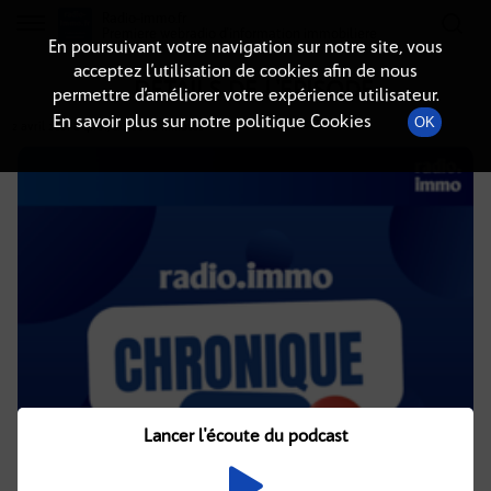
Radio-immo.fr
Premiere webradio d'information immobiliere
En poursuivant votre navigation sur notre site, vous
acceptez l’utilisation de cookies afin de nous
DÉTAILS DE L'ÉPISODE
permettre d’améliorer votre expérience utilisateur.
En savoir plus sur notre politique Cookies
OK
2 avril 2021
à 4h01
, durée : 2 minutes
Lancer l'écoute du podcast