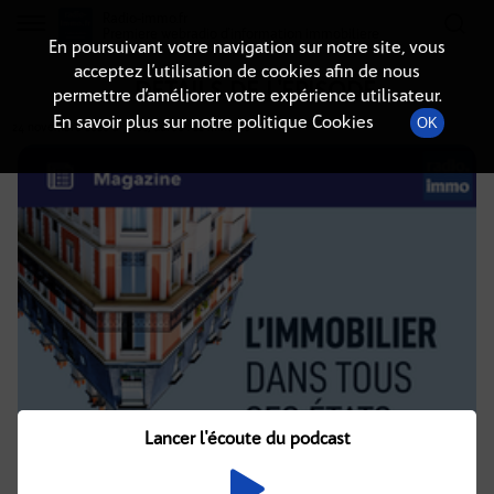
Radio-immo.fr
Premiere webradio d'information immobiliere
En poursuivant votre navigation sur notre site, vous
acceptez l’utilisation de cookies afin de nous
DÉTAILS DE L'ÉPISODE
permettre d’améliorer votre expérience utilisateur.
En savoir plus sur notre politique Cookies
OK
24 novembre 2020
à 7h00
, durée : 22 minutes
Lancer l'écoute du podcast