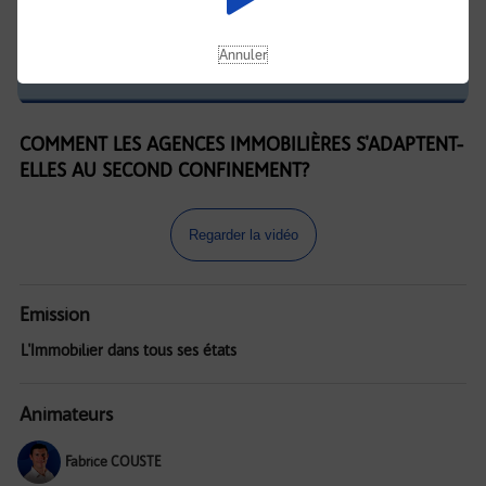
Annuler
COMMENT LES AGENCES IMMOBILIÈRES S'ADAPTENT-
ELLES AU SECOND CONFINEMENT?
Regarder la vidéo
Emission
L'Immobilier dans tous ses états
Animateurs
Fabrice COUSTE