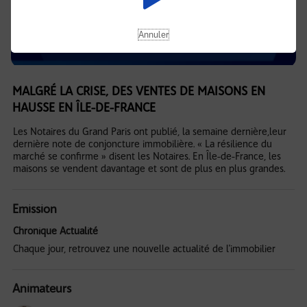
Annuler
MALGRÉ LA CRISE, DES VENTES DE MAISONS EN
HAUSSE EN ÎLE-DE-FRANCE
Les Notaires du Grand Paris ont publié, la semaine dernière,leur
dernière note de conjoncture immobilière. « La résilience du
marché se confirme » disent les Notaires. En Île-de-France, les
maisons se vendent davantage et sont de plus en plus grandes.
Emission
Chronique Actualité
Chaque jour, retrouvez une nouvelle actualité de l'immobilier
Animateurs