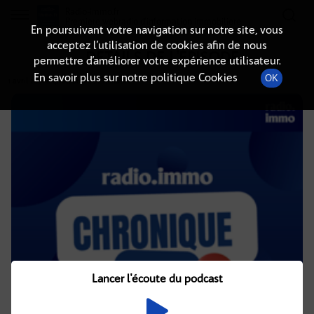
Radio-immo.fr
Premiere webradio d'information immobiliere
En poursuivant votre navigation sur notre site, vous
acceptez l’utilisation de cookies afin de nous
DÉTAILS DE L'ÉPISODE
permettre d’améliorer votre expérience utilisateur.
En savoir plus sur notre politique Cookies
OK
1 avril 2021
à 4h02
, durée : 2 minutes
Lancer l'écoute du podcast