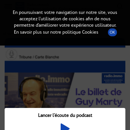
Radio-immo.fr
Premiere webradio d'information immobiliere
En poursuivant votre navigation sur notre site, vous
acceptez l’utilisation de cookies afin de nous
DÉTAILS DE L'ÉPISODE
permettre d’améliorer votre expérience utilisateur.
En savoir plus sur notre politique Cookies
OK
20 avril 2021
à 12h05
, durée : 6 minutes
Lancer l'écoute du podcast