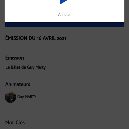
Annuler
ÉMISSION DU 16 AVRIL 2021
Emission
Le Billet de Guy Marty
Animateurs
Guy MARTY
Mot-Clés