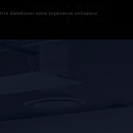
Newsletter
ttre d’améliorer votre expérience utilisateur.
 de l'immo
Evénements
Login