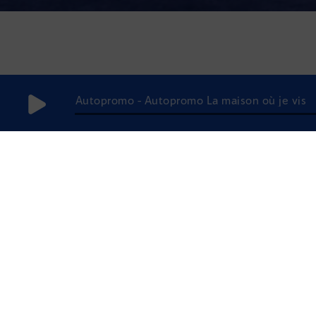
Autopromo - Autopromo La maison où je vis
3 avril 2021
à 13h06