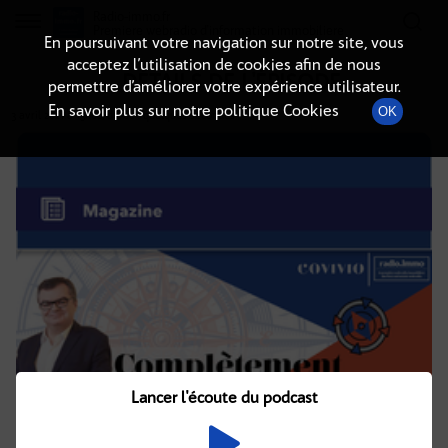
Radio-immo.fr
Premiere webradio d'information immobiliere
En poursuivant votre navigation sur notre site, vous
acceptez l’utilisation de cookies afin de nous
DÉTAILS DE L'ÉPISODE
permettre d’améliorer votre expérience utilisateur.
En savoir plus sur notre politique Cookies
OK
3 avril 2021
à 13h08
, durée : quelques secondes
Lancer l'écoute du podcast