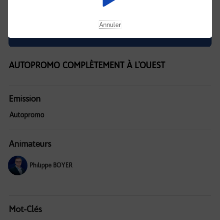
Annuler
AUTOPROMO COMPLÈTEMENT À L'OUEST
Emission
Autopromo
Animateurs
Philippe BOYER
Mot-Clés