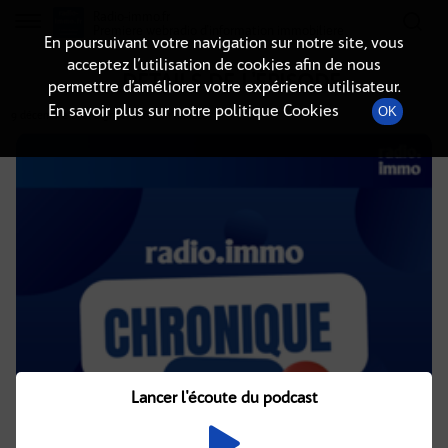
Radio-immo.fr
Premiere webradio d'information immobiliere
En poursuivant votre navigation sur notre site, vous
acceptez l’utilisation de cookies afin de nous
DÉTAILS DE L'ÉPISODE
permettre d’améliorer votre expérience utilisateur.
En savoir plus sur notre politique Cookies
OK
9 décembre 2021
à 5h02
, durée : 1 minute
Lancer l'écoute du podcast