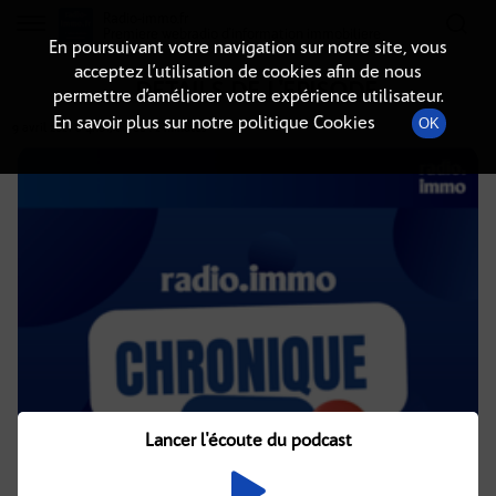
Radio-immo.fr
Premiere webradio d'information immobiliere
En poursuivant votre navigation sur notre site, vous
acceptez l’utilisation de cookies afin de nous
DÉTAILS DE L'ÉPISODE
permettre d’améliorer votre expérience utilisateur.
En savoir plus sur notre politique Cookies
OK
9 avril 2021
à 4h01
, durée : 2 minutes
Lancer l'écoute du podcast