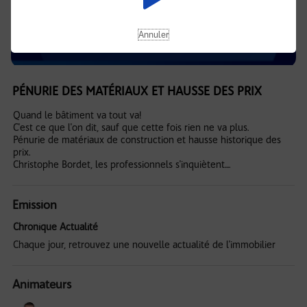
Annuler
PÉNURIE DES MATÉRIAUX ET HAUSSE DES PRIX
Quand le bâtiment va tout va!
C'est ce que l'on dit, sauf que cette fois rien ne va plus.
Pénurie de matériaux de construction et hausse historique des
prix.
Christophe Bordet, les professionnels s'inquiètent....
Emission
Chronique Actualité
Chaque jour, retrouvez une nouvelle actualité de l'immobilier
Animateurs