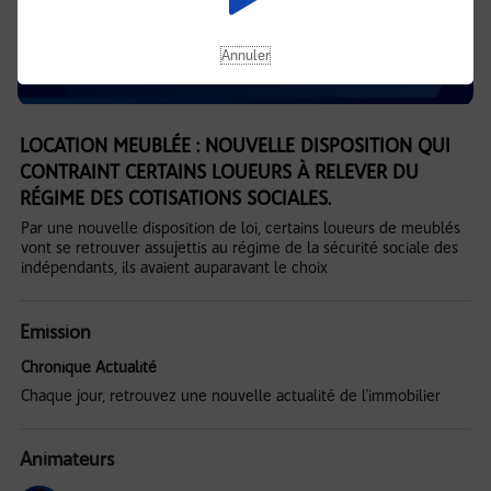
Annuler
LOCATION MEUBLÉE : NOUVELLE DISPOSITION QUI
CONTRAINT CERTAINS LOUEURS À RELEVER DU
RÉGIME DES COTISATIONS SOCIALES.
Par une nouvelle disposition de loi, certains loueurs de meublés
vont se retrouver assujettis au régime de la sécurité sociale des
indépendants, ils avaient auparavant le choix
Emission
Chronique Actualité
Chaque jour, retrouvez une nouvelle actualité de l'immobilier
Animateurs