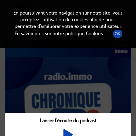
Radio-immo.fr
Premiere webradio d'information immobiliere
En poursuivant votre navigation sur notre site, vous
acceptez l’utilisation de cookies afin de nous
DÉTAILS DE L'ÉPISODE
permettre d’améliorer votre expérience utilisateur.
En savoir plus sur notre politique Cookies
OK
13 avril 2021
à 4h02
, durée : 2 minutes
Lancer l'écoute du podcast