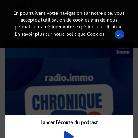
Radio-immo.fr
Premiere webradio d'information immobiliere
En poursuivant votre navigation sur notre site, vous
acceptez l’utilisation de cookies afin de nous
DÉTAILS DE L'ÉPISODE
permettre d’améliorer votre expérience utilisateur.
En savoir plus sur notre politique Cookies
OK
15 avril 2021
à 4h02
, durée : 2 minutes
Lancer l'écoute du podcast