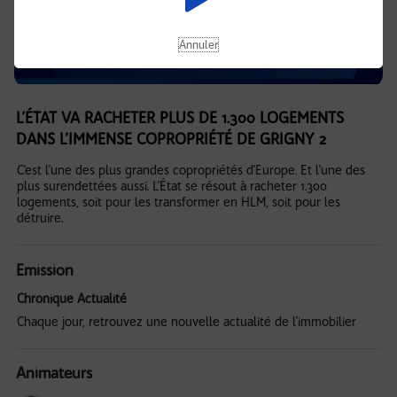
Annuler
L’ÉTAT VA RACHETER PLUS DE 1.300 LOGEMENTS
DANS L’IMMENSE COPROPRIÉTÉ DE GRIGNY 2
C’est l’une des plus grandes copropriétés d’Europe. Et l’une des
plus surendettées aussi. L’État se résout à racheter 1.300
logements, soit pour les transformer en HLM, soit pour les
détruire.
Emission
Chronique Actualité
Chaque jour, retrouvez une nouvelle actualité de l'immobilier
Animateurs