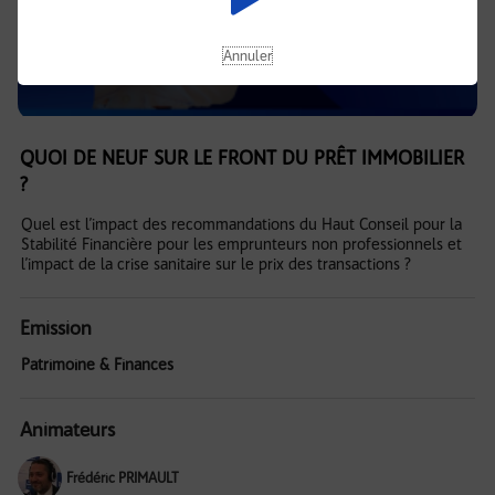
Annuler
QUOI DE NEUF SUR LE FRONT DU PRÊT IMMOBILIER
?
Quel est l’impact des recommandations du Haut Conseil pour la
Stabilité Financière pour les emprunteurs non professionnels et
l’impact de la crise sanitaire sur le prix des transactions ?
Emission
Patrimoine & Finances
Animateurs
Frédéric PRIMAULT