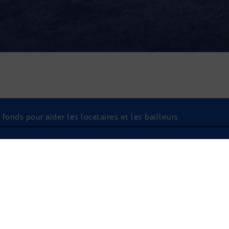
fonds pour aider les locataires et les bailleurs
À l'écoute