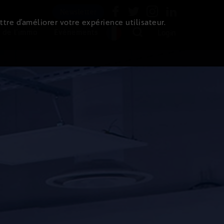
Newsletter
ttre d’améliorer votre expérience utilisateur.
 de l'immo
Evénements
Login