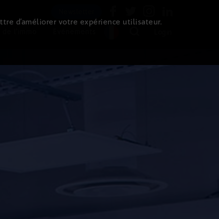
Newsletter
ttre d’améliorer votre expérience utilisateur.
 de l'immo
Evénements
Login