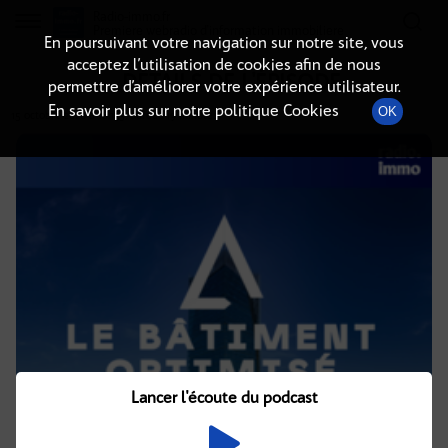
Radio-immo.fr
Premiere webradio d'information immobiliere
En poursuivant votre navigation sur notre site, vous
acceptez l’utilisation de cookies afin de nous
DÉTAILS DE L'ÉPISODE
permettre d’améliorer votre expérience utilisateur.
En savoir plus sur notre politique Cookies
OK
15 octobre 2020
à 16h35
, durée : 19 minutes
Lancer l'écoute du podcast