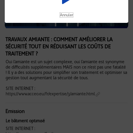
Annuler
TRAVAUX AMIANTE : COMMENT AMÉLIORER LA
SÉCURITÉ TOUT EN RÉDUISANT LES COÛTS DE
TRAITEMENT ?
Oui l’amiante est un sujet complexe, oui l’amiante est synonyme
de difficultés supplémentaires MAIS non ce n’est pas une fatalité
! Il y a des solutions pour simplifier son traitement et optimiser sa
gestion tout augmentant la sécurité de tous.
SITE INTERNET :
https://www.acceo.eu/fr/expertise/3/amiante.html
Emission
Le bâtiment optimisé
SITE INTERNET :