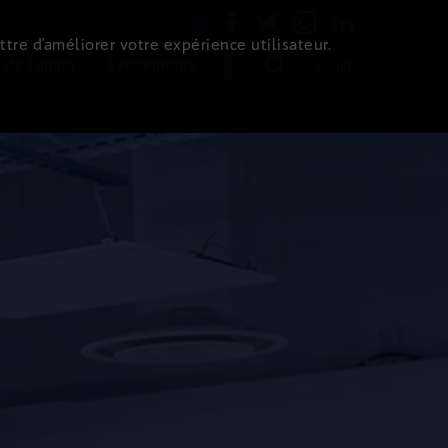
Newsletter
ttre d’améliorer votre expérience utilisateur.
 de l'immo
Evénements
Login