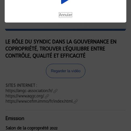
Annuler
LE RÔLE DU SYNDIC DANS LA GOUVERNANCE EN
COPROPRIÉTÉ, TROUVER L’ÉQUILIBRE ENTRE
CONTRÔLE, QUALITÉ ET EFFICACITÉ
Regarder la vidéo
SITES INTERNET :
https://angc-association.fr/
https://www.aqgc.org/
https://www.cefim.immo/fr/index.html
Emission
Salon de la copropriété 2022