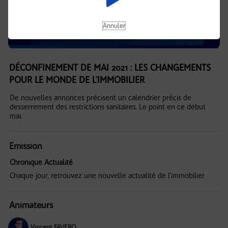
Annuler
DÉCONFINEMENT DE MAI 2021 : LES CHANGEMENTS
POUR LE MONDE DE L’IMMOBILIER
De nouvelles annonces précisent un calendrier précis de
desserrement des restrictions sanitaires. Le point en ce début
mai.
Emission
Chronique Actualité
Chaque jour, retrouvez une nouvelle actualité de l'immobilier
Animateurs
Vincent FAVERO