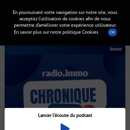
Radio-immo.fr
Premiere webradio d'information immobiliere
En poursuivant votre navigation sur notre site, vous
acceptez l’utilisation de cookies afin de nous
DÉTAILS DE L'ÉPISODE
permettre d’améliorer votre expérience utilisateur.
En savoir plus sur notre politique Cookies
OK
4 mai 2021
à 4h02
, durée : 2 minutes
Lancer l'écoute du podcast