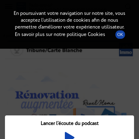
Radio-immo.fr
Premiere webradio d'information immobiliere
En poursuivant votre navigation sur notre site, vous
acceptez l’utilisation de cookies afin de nous
DÉTAILS DE L'ÉPISODE
permettre d’améliorer votre expérience utilisateur.
En savoir plus sur notre politique Cookies
OK
8 juillet 2021
à 8h04
, durée : 18 minutes
Lancer l'écoute du podcast