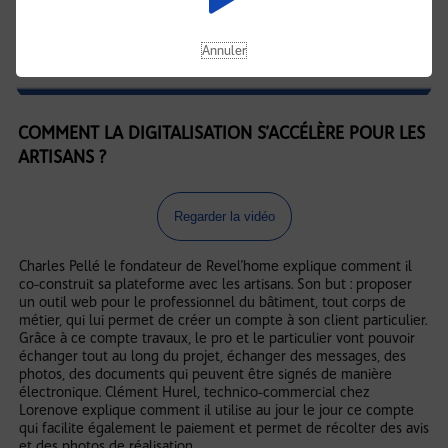
Annuler
COMMENT LA DIGITALISATION S’ACCÉLÈRE POUR LES
ARTISANS ?
Regarder la vidéo
Charles Pellé le fondateur de Revel’home explique comment il
co-construit sa plateforme avec les artisans. Son but : proposer
un outil web pour le professionnel du bâtiment, tout corps de
métier, qui lui permet de créer un compte à son client particulier.
Grâce à ce compte travaux, le pro et le particulier vont pouvoir
échanger tout au long du projet, échanger des messages, des
photos, des documents qui peuvent être signés de manière
électronique. Clément Hurel, technico-commercial chez
Lorenove explique comment il utilise au jour le jour ce compte
qui facilite également le paiement et permet de récolter des avis
et des photos de réalisation.