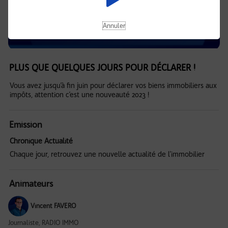
Annuler
PLUS QUE QUELQUES JOURS POUR DÉCLARER !
Vous avez jusqu’à fin juin pour déclarer vos biens immobiliers aux
impôts, attention c’est une nouveauté 2023 !
Emission
Chronique Actualité
Chaque jour, retrouvez une nouvelle actualité de l'immobilier
Animateurs
Vincent FAVERO
Journaliste, RADIO IMMO