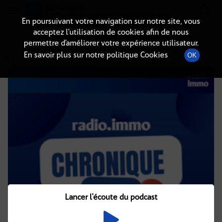
Radio-immo.fr
Premiere webradio d'information immobiliere
En poursuivant votre navigation sur notre site, vous
acceptez l’utilisation de cookies afin de nous
DÉTAILS DE L'ÉPISODE
permettre d’améliorer votre expérience utilisateur.
En savoir plus sur notre politique Cookies
OK
27 juin 2023
à 4h02
, durée : 2 minutes
Lancer l'écoute du podcast