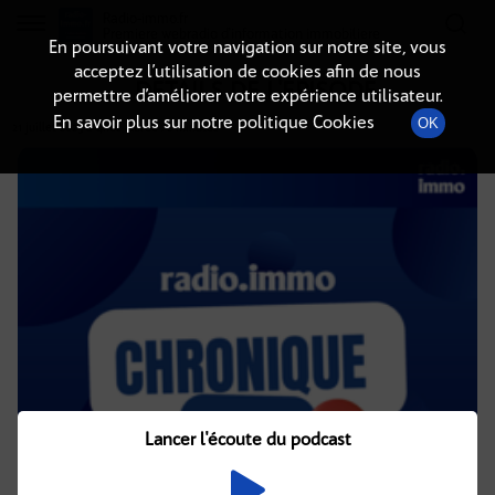
Radio-immo.fr
Premiere webradio d'information immobiliere
En poursuivant votre navigation sur notre site, vous
acceptez l’utilisation de cookies afin de nous
DÉTAILS DE L'ÉPISODE
permettre d’améliorer votre expérience utilisateur.
En savoir plus sur notre politique Cookies
OK
21 juillet 2023
à 4h02
, durée : 2 minutes
Lancer l'écoute du podcast