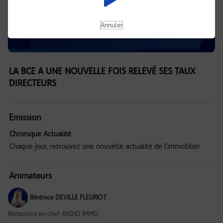
Annuler
LA BCE A UNE NOUVELLE FOIS RELEVÉ SES TAUX
DIRECTEURS
Emission
Chronique Actualité
Chaque jour, retrouvez une nouvelle actualité de l'immobilier
Animateurs
Bérénice DEVILLE FLEURIOT
Rédactrice en chef, RADIO IMMO