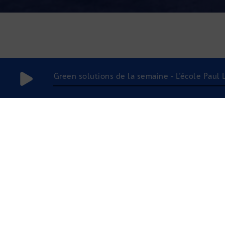
Green solutions de la semaine - L’école Paul L
21
décembre