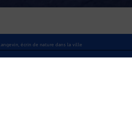
angevin, écrin de nature dans la ville
À l'écoute
L’ÉCOLE PAUL LANG
NATURE DANS LA V