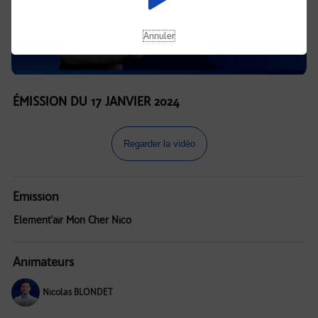
Annuler
ÉMISSION DU 17 JANVIER 2024
Regarder la vidéo
Emission
Element'air Mon Cher Nico
Animateurs
Nicolas BLONDET