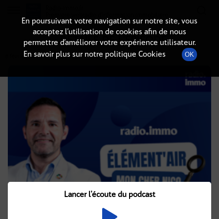
Radio-immo.fr
Premiere webradio d'information immobiliere
En poursuivant votre navigation sur notre site, vous
acceptez l’utilisation de cookies afin de nous
DÉTAILS DE L'ÉPISODE
permettre d’améliorer votre expérience utilisateur.
En savoir plus sur notre politique Cookies
OK
8 février 2024
à 8h02
, durée : 28 minutes
Lancer l'écoute du podcast