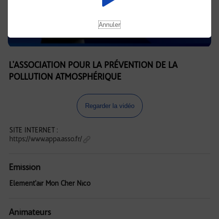
Annuler
L'ASSOCIATION POUR LA PRÉVENTION DE LA
POLLUTION ATMOSPHÉRIQUE
Regarder la vidéo
SITE INTERNET :
https://www.appa.asso.fr/
Emission
Element'air Mon Cher Nico
Animateurs