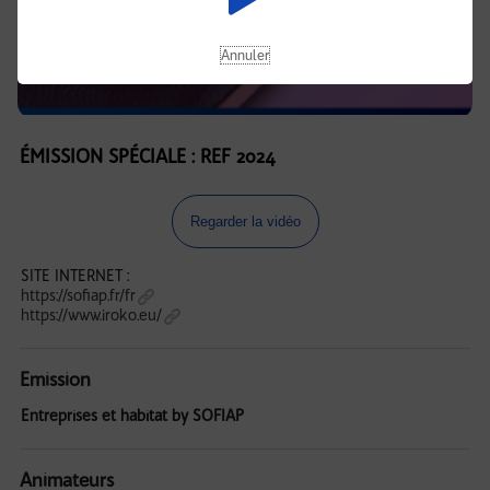
Annuler
ÉMISSION SPÉCIALE : REF 2024
Regarder la vidéo
SITE INTERNET :
https://sofiap.fr/fr
https://www.iroko.eu/
Emission
Entreprises et habitat by SOFIAP
Animateurs