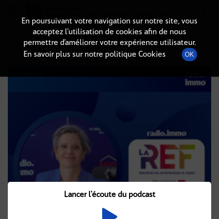
Radio-immo.fr
Premiere webradio d'information immobiliere
En poursuivant votre navigation sur notre site, vous
acceptez l’utilisation de cookies afin de nous
DÉTAILS DE L'ÉPISODE
permettre d’améliorer votre expérience utilisateur.
En savoir plus sur notre politique Cookies
OK
27 août 2024
à 11h18
, durée : 26 minutes
Lancer l'écoute du podcast