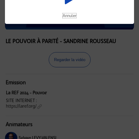
Annuler
LE POUVOIR À PARITÉ - SANDRINE ROUSSEAU
Regarder la vidéo
Emission
La REF 2024 - Pouvoir
SITE INTERNET :
https://laref.org/
Animateurs
Sylvain LEVY-VALENSI