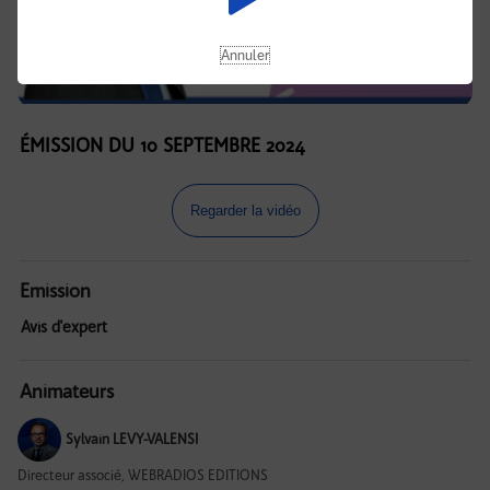
Annuler
ÉMISSION DU 10 SEPTEMBRE 2024
Regarder la vidéo
Emission
Avis d'expert
Animateurs
Sylvain LEVY-VALENSI
Directeur associé, WEBRADIOS EDITIONS