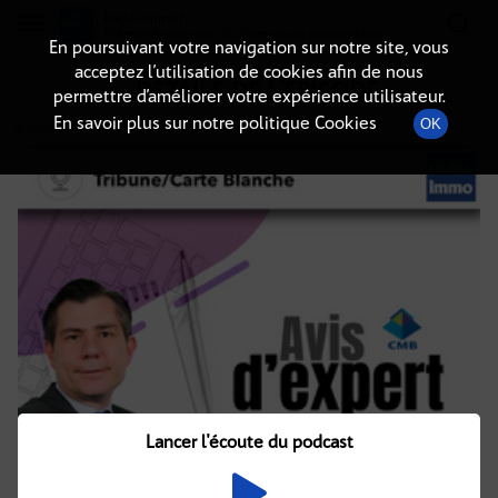
Radio-immo.fr
Premiere webradio d'information immobiliere
En poursuivant votre navigation sur notre site, vous
acceptez l’utilisation de cookies afin de nous
DÉTAILS DE L'ÉPISODE
permettre d’améliorer votre expérience utilisateur.
En savoir plus sur notre politique Cookies
OK
10 septembre 2024
à 9h02
, durée : 24 minutes
Lancer l'écoute du podcast