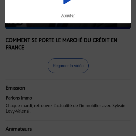
Annuler
COMMENT SE PORTE LE MARCHÉ DU CRÉDIT EN
FRANCE
Regarder la vidéo
Emission
Parlons Immo
Chaque mardi, retrouvez l'actualité de l'immobilier avec Sylvain
Levy-Valensi !
Animateurs