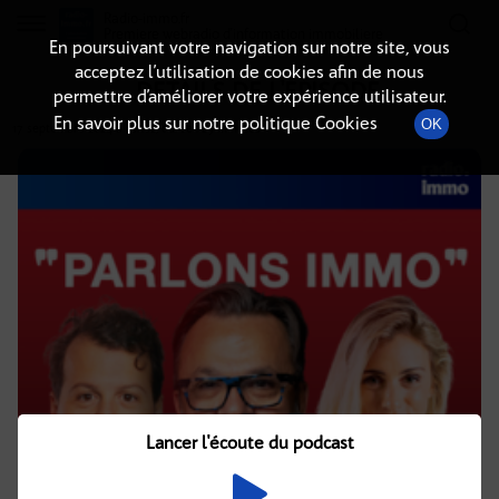
Radio-immo.fr
Premiere webradio d'information immobiliere
En poursuivant votre navigation sur notre site, vous
acceptez l’utilisation de cookies afin de nous
DÉTAILS DE L'ÉPISODE
permettre d’améliorer votre expérience utilisateur.
En savoir plus sur notre politique Cookies
OK
17 septembre 2024
à 10h02
, durée : 29 minutes
Lancer l'écoute du podcast