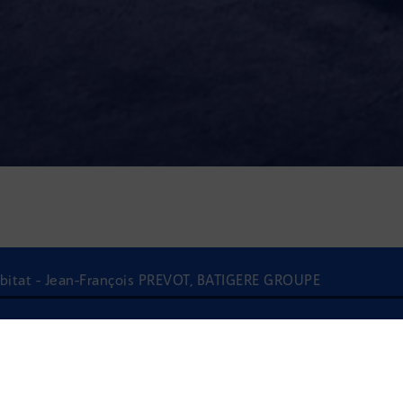
abitat - Jean-François PRÉVOT, BATIGERE GROUPE
À l'écoute