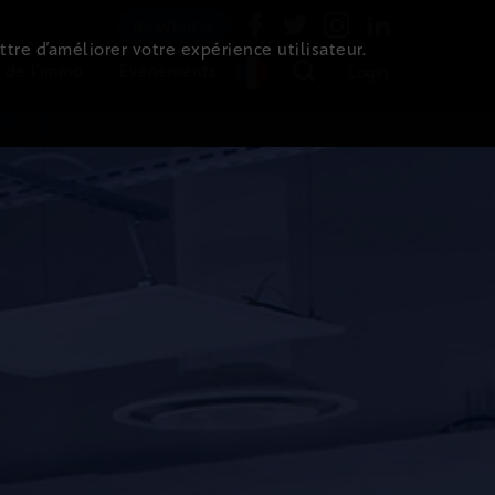
Newsletter
ttre d’améliorer votre expérience utilisateur.
 de l'immo
Evénements
Login