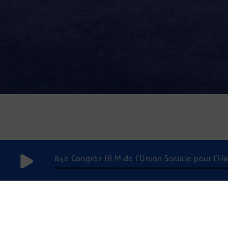
84e Congrès HLM de l'Union Sociale pour l'H