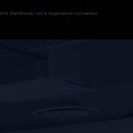
Newsletter
ttre d’améliorer votre expérience utilisateur.
 de l'immo
Evénements
Login