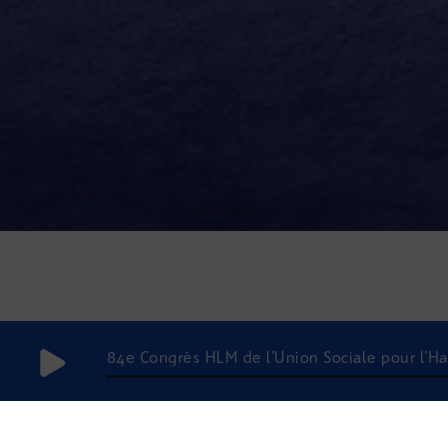
84e Congrès HLM de l'Union Sociale pour l'Hab