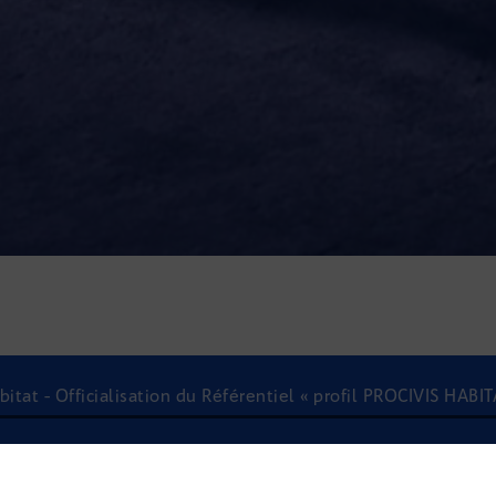
itat - Officialisation du Référentiel « profil PROCIVIS HAB