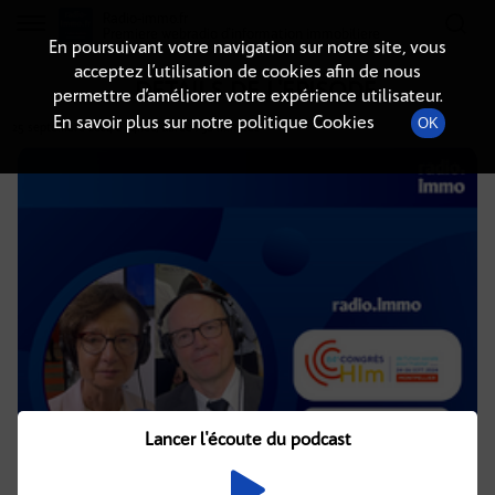
Radio-immo.fr
Premiere webradio d'information immobiliere
En poursuivant votre navigation sur notre site, vous
acceptez l’utilisation de cookies afin de nous
DÉTAILS DE L'ÉPISODE
permettre d’améliorer votre expérience utilisateur.
En savoir plus sur notre politique Cookies
OK
25 septembre 2024
à 14h00
, durée : 38 minutes
Lancer l'écoute du podcast