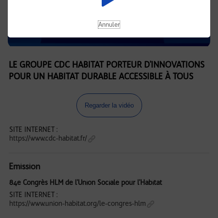
Annuler
LE GROUPE CDC HABITAT PORTEUR D'INNOVATIONS
POUR UN HABITAT DURABLE ACCESSIBLE À TOUS
Regarder la vidéo
SITE INTERNET :
https://www.cdc-habitat.fr/
Emission
84e Congrès HLM de l'Union Sociale pour l'Habitat
SITE INTERNET :
https://www.union-habitat.org/le-congres-hlm