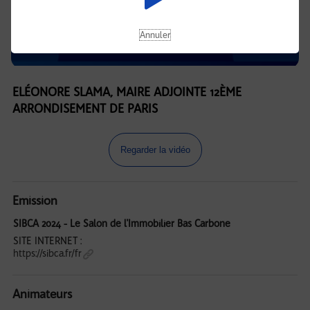
Annuler
ELÉONORE SLAMA, MAIRE ADJOINTE 12ÈME
ARRONDISEMENT DE PARIS
Regarder la vidéo
Emission
SIBCA 2024 - Le Salon de l'Immobilier Bas Carbone
SITE INTERNET :
https://sibca.fr/fr
Animateurs