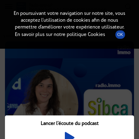
Radio-immo.fr
Premiere webradio d'information immobiliere
En poursuivant votre navigation sur notre site, vous
acceptez l’utilisation de cookies afin de nous
DÉTAILS DE L'ÉPISODE
permettre d’améliorer votre expérience utilisateur.
En savoir plus sur notre politique Cookies
OK
9 octobre 2024
à 14h34
, durée : 20 minutes
Lancer l'écoute du podcast