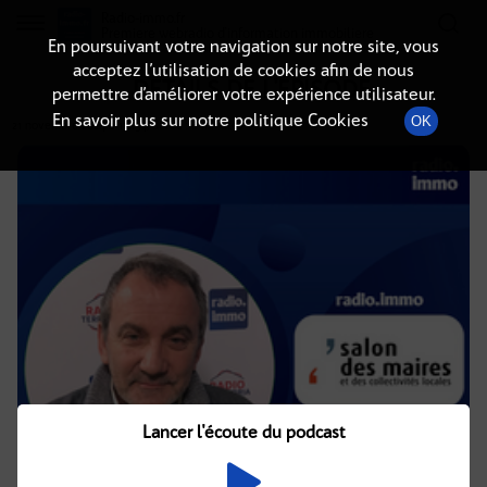
Radio-immo.fr
Premiere webradio d'information immobiliere
En poursuivant votre navigation sur notre site, vous
acceptez l’utilisation de cookies afin de nous
DÉTAILS DE L'ÉPISODE
permettre d’améliorer votre expérience utilisateur.
En savoir plus sur notre politique Cookies
OK
21 novembre 2024
à 13h34
, durée : 6 minutes
Lancer l'écoute du podcast