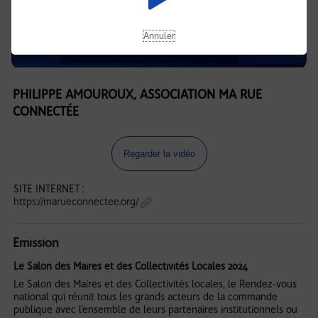
Annuler
PHILIPPE AMOUROUX, ASSOCIATION MA RUE
CONNECTÉE
Regarder la vidéo
SITE INTERNET :
https://marueconnectee.org/
Emission
Le Salon des Maires et des Collectivités Locales 2024
Le Salon des Maires et des Collectivités locales, le Rendez-vous
national qui réunit tous les grands acteurs de la commande
publique avec l’ensemble de leurs partenaires institutionnels ou