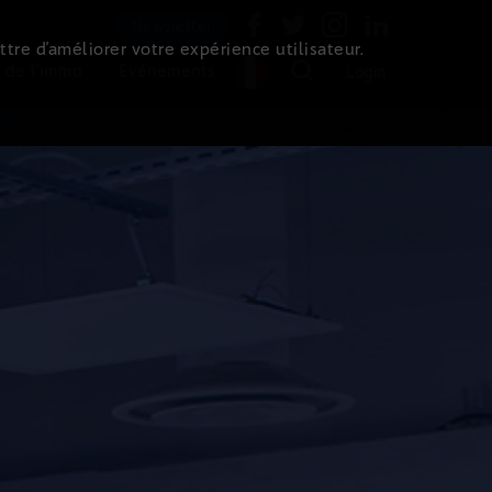
Newsletter
ttre d’améliorer votre expérience utilisateur.
 de l'immo
Evénements
Login