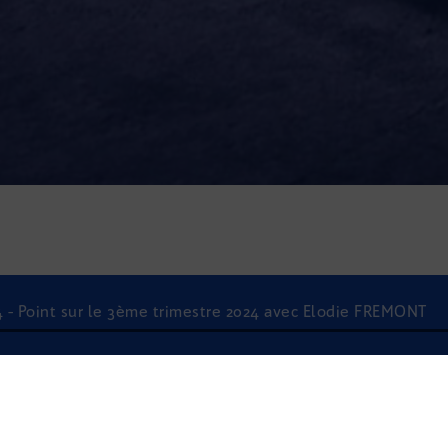
4 - Point sur le 3ème trimestre 2024 avec Elodie FREMONT
À l'écoute