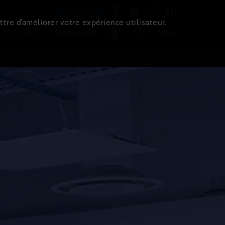
Newsletter
ttre d’améliorer votre expérience utilisateur.
 de l'immo
Evénements
Login