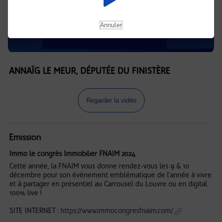
Annuler
ANNAÏG LE MEUR, DÉPUTÉE DU FINISTÈRE
Regarder la vidéo
Emission
Immo le congrès Immobilier FNAIM 2024
Cette année, la FNAIM vous donne rendez-vous les 9 & 10
décembre pour son évènement emblématique de l'année à vivre
et à partager en présentiel au Carrousel du Louvre ou en digital
100% live !
SITE INTERNET :
https://www.immocongresfnaim.com/