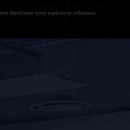
Newsletter
ttre d’améliorer votre expérience utilisateur.
 de l'immo
Evénements
Login