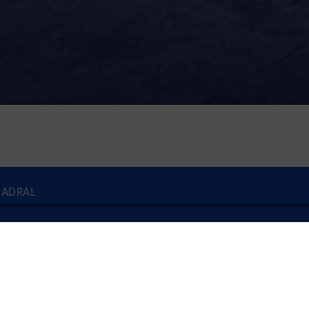
UADRAL
À l'écoute