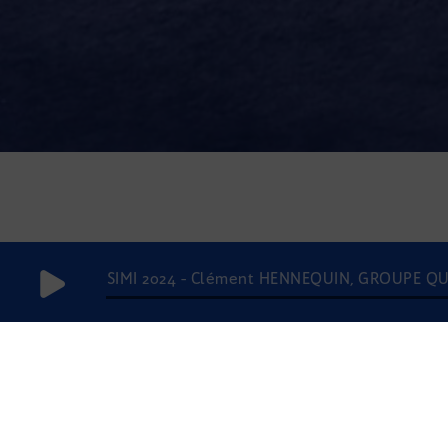
SIMI 2024 - Clément HENNEQUIN, GROUPE Q