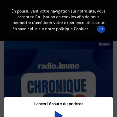
Radio-immo.fr
Premiere webradio d'information immobiliere
En poursuivant votre navigation sur notre site, vous
acceptez l’utilisation de cookies afin de nous
DÉTAILS DE L'ÉPISODE
permettre d’améliorer votre expérience utilisateur.
En savoir plus sur notre politique Cookies
OK
4 juin 2021
à 4h02
, durée : 3 minutes
Lancer l'écoute du podcast