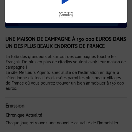
Annuler
UNE MAISON DE CAMPAGNE À 150 000 EUROS DANS
UN DES PLUS BEAUX ENDROITS DE FRANCE
La folie des grandeurs et surtout des campagnes touche les
Français. De plus en plus de citadins veulent avoir leur maison de
campagne !
Le site Meilleurs Agents, spécialiste de l’estimation en ligne, a
sélectionné dix localités classées parmi les plus beaux villages
de France où vous pourrez trouver un bien immobilier à 150 000
euros.
Emission
Chronique Actualité
Chaque jour, retrouvez une nouvelle actualité de l'immobilier