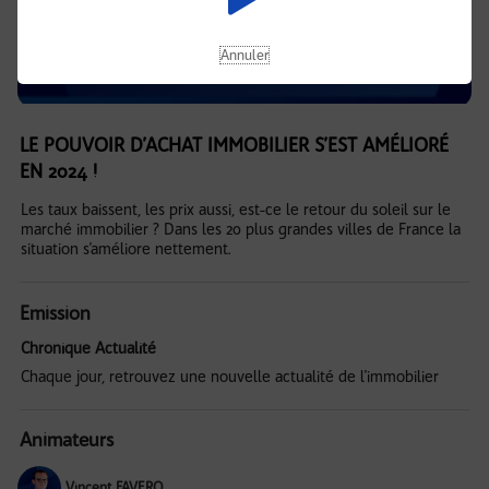
Annuler
LE POUVOIR D’ACHAT IMMOBILIER S’EST AMÉLIORÉ
EN 2024 !
Les taux baissent, les prix aussi, est-ce le retour du soleil sur le
marché immobilier ? Dans les 20 plus grandes villes de France la
situation s’améliore nettement.
Emission
Chronique Actualité
Chaque jour, retrouvez une nouvelle actualité de l'immobilier
Animateurs
Vincent FAVERO