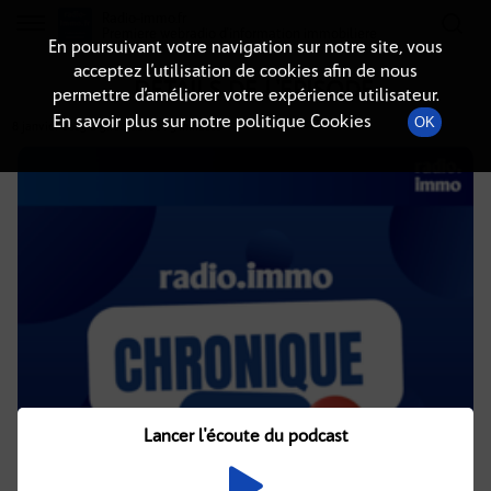
Radio-immo.fr
Premiere webradio d'information immobiliere
En poursuivant votre navigation sur notre site, vous
acceptez l’utilisation de cookies afin de nous
DÉTAILS DE L'ÉPISODE
permettre d’améliorer votre expérience utilisateur.
En savoir plus sur notre politique Cookies
OK
8 janvier 2025
à 5h02
, durée : 3 minutes
Lancer l'écoute du podcast